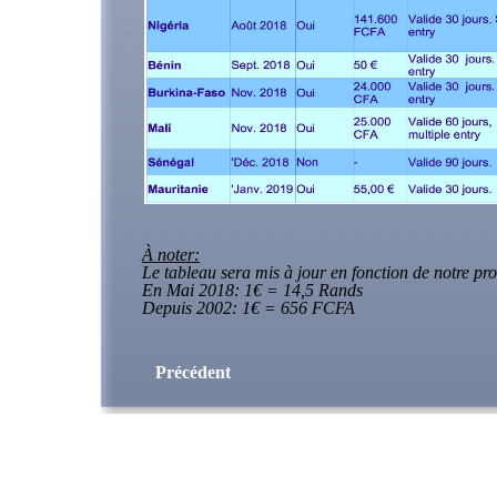
À noter:
Le tableau sera mis à jour en fonction de notre pro
En Mai 2018: 1€ = 14,5 Rands
Depuis 2002: 1€ = 656 FCFA
Précédent